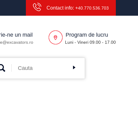
Contact info: +
40.770.536.703
ie-ne un mail
Program de lucru
ce@excavators.ro
Luni - Vineri 09.00 - 17.00